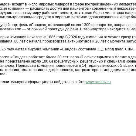
ндоз» входит в число мировых лидеров в сфере воспроизведенных лекарстве
сия компании — расширять доступ для пациентов к современным лекарстве
рудников по всему миру работают вместе, охватывая более миллиарда пацие
чительную экономию средств в мировых системах здравоохранения и еще бо
ущий портфель «Сандоз», включающий около 1300 препаратов, направлен н
олеваниями — от обычной простуды до рака. Штаб-квартира находится в Баз
ория компании началась в 1886 году. В 2026 году компания отмечает сразу тр
ования, 80 лет с начала производства антибиотиков и 20 лет с момента запус
025 году чистая выручка компании «Сандоз» составила 11,1 млрд долл. США.
оссии «Сандоз» работает более 30 лет: первый офис открылся в Москве в де
ке представлено около 100 безрецептурных, рецептурных и специализирован
аналога. Препараты компании применяются в 14 терапевтических областях, 
матологию, гематологию, эндокринологию, гастроэнтерологию, дерматологию,
гие.
полнительную информацию вы найдете на сайте
www.sandoz.ru
.