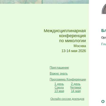
Б
Междисциплинарная
конференция
Орг
по микологии
Гл
Москва
13-14 мая 2026
Приглашение
Важно знать
Программа Конференции
1 день
2 день
Среда
Четверг
13 мая
14 мая
Онлайн-сессии докладов
О