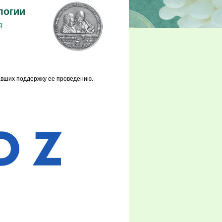
логии
Я
авших поддержку ее проведению.