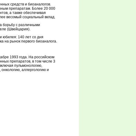
нных средств и биоаналогов.
нным препаратам. Более 20 000
нтов, а также обеспечивая
лее весомый социальный вклад.
а борьбу с различными
еле (Швейцария).
и юбилея: 140 лет со дня
ка на рынок первого биоаналога.
кабре 1993 года. На российском
ных препаратов, в том числе 3
включая пульмонологию,
 онкологию, аллергологию и