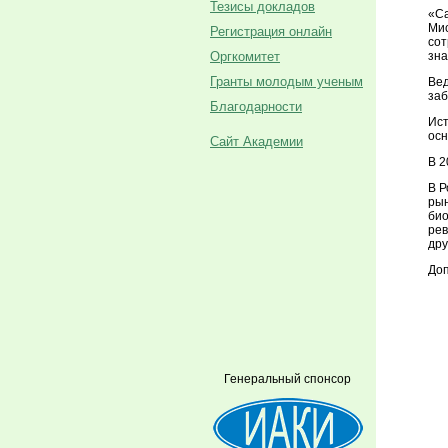
Тезисы докладов
«Са
Мис
Регистрация онлайн
сот
зна
Оргкомитет
Гранты молодым ученым
Вед
заб
Благодарности
Ист
осн
Сайт Академии
В 2
В Р
рын
био
рев
дру
До
Генеральный спонсор