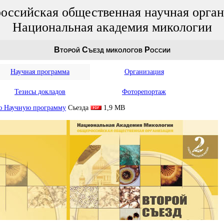
оссийская общественная научная орган
Национальная академия микологии
Второй Съезд микологов России
Научная программа
Организация
Тезисы докладов
Фоторепортаж
ю Научную программу
Съезда
1,9 MB