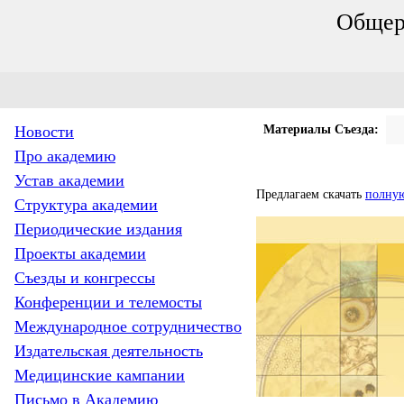
Общер
Новости
Материалы Съезда:
Про академию
Устав академии
Предлагаем скачать
полну
Структура академии
Периодические издания
Проекты академии
Съезды и конгрессы
Конференции и телемосты
Международное сотрудничество
Издательская деятельность
Медицинские кампании
Письмо в Академию