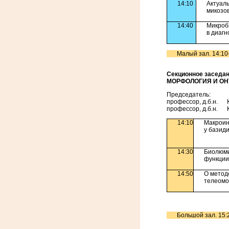
14:10
Актуал
мик
14:40
Микроб
в диаг
Малый зал. 14:10
Секционное заседан
МОРФОЛОГИЯ И ОН
Председатель:
профессор, д.б.н. 
профессор, д.б.н. 
14:10
Макроин
у базид
14:30
Биолюми
функции
14:50
О метод
телеомо
Большой зал. 15: