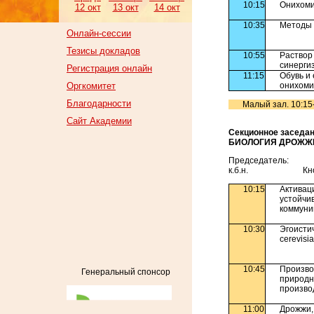
10:15
Онихоми
12 окт
13 окт
14 окт
10:35
Методы 
Онлайн-сессии
Тезисы докладов
10:55
Раствор
синерги
Регистрация онлайн
11:15
Обувь и
Оргкомитет
онихоми
Благодарности
Малый зал. 10:15
Сайт Академии
Секционное заседан
БИОЛОГИЯ ДРОЖЖ
Председатель:
к.б.н. Кнорре 
10:15
Активац
устойчи
коммуни
10:30
Эгоисти
cerevisi
10:45
Произво
Генеральный спонсор
природ
произво
11:00
Дрожжи,