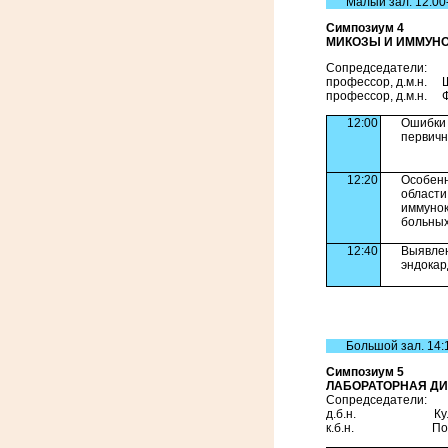
Малый зал. 12:00
Симпозиум 4
МИКОЗЫ И ИММУН
Сопредседатели:
профессор, д.м.н. 
профессор, д.м.н. 
12:00
Ошибки 
первич
12:20
Особенн
области
иммунок
больных
12:40
Выявле
эндо
Большой зал. 14:
Симпозиум 5
ЛАБОРАТОРНАЯ Д
Сопредседатели:
д.б.н. Кулько 
к.б.н. Половец