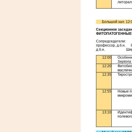
литорал
Большой зал. 12:
Секционное заседан
ФИТОПАТОГЕННЫЕ
Сопредседатели:
профессор, д.б.н. 
д.б.н. Ширяев 
12:00
Особенн
Septoria 
12:20
Фитобио
масличн
12:35
Тиростр
12:55
Новые п
микроми
13:10
Идентиф
полевог