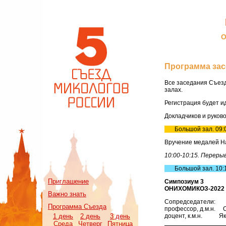
О
Программа засе
Все заседания Съезда
залах.
Регистрация будет ид
Докладчиков и руков
Большой зал. 09:
Вручение медалей Н
10:00-10:15. Перерыв
Большой зал. 10:
Приглашение
Симпозиум 3
ОНИХОМИКОЗ-2022
Важно знать
Сопредседатели:
Программа Съезда
профессор, д.м.н. 
1 день
2 день
3 день
доцент, к.м.н. Яко
Среда
Четверг
Пятница