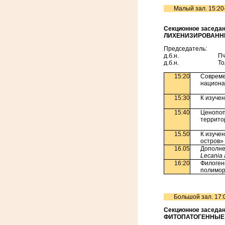
Малый зал. 15:20
Секционное заседан
ЛИХЕНИЗИРОВАНН
Председатель:
д.б.н. Пчелкин
д.б.н. Толпыше
15:20
Совреме
национа
15:30
К изуче
15:40
Ценопоп
террито
15.50
К изуче
остров» 
16.05
Дополне
Lecania 
16:20
Филоген
полимор
Большой зал. 17:
Секционное заседан
ФИТОПАТОГЕННЫЕ