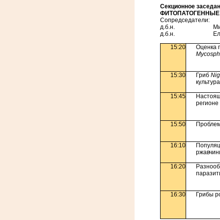
Секционное заседан
ФИТОПАТОГЕННЫЕ
Сопредседатели:
д.б.н. Миронен
д.б.н. Елански
15:20
Оценка 
Mycospha
15:30
Гриб
Nig
культура
15:45
Настоящ
регионе
15:50
Проблем
16:10
Популяц
ржавчин
16:20
Разнооб
паразит
16:30
Грибы р