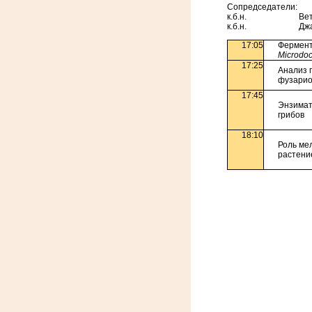
Сопредседатели:
к.б.н. Ветчинк
к.б.н. Джавахи
17:05
Фермент
Microdoc
17:25
Анализ 
фузарио
17:45
Энзимат
грибов
18:10
Роль ме
растени