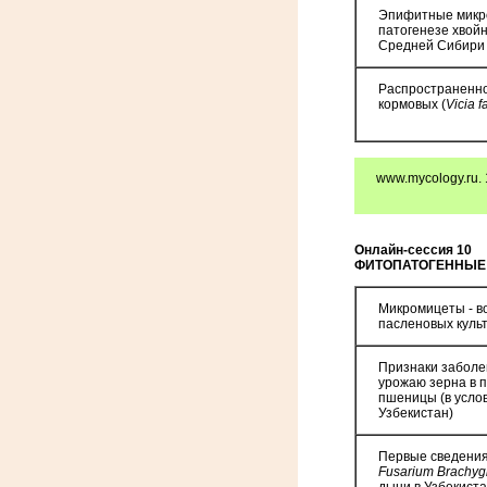
Эпифитные микро
патогенезе хвой
Средней Сибири
Распространенно
кормовых (
Vicia f
www.mycology.ru. 
Онлайн-сессия 10
ФИТОПАТОГЕННЫЕ
Микромицеты - в
пасленовых куль
Признаки заболе
урожаю зерна в 
пшеницы (в усло
Узбекистан)
Первые сведения
Fusarium Brachy