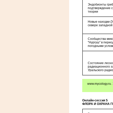
Эндобионты гриб
подтверждение с
теории
Новые находки
D
севере западной
Сообщества микс
"Нургуш" в пери
погодными усло
Состояние лесно
радиационного з
Уральского ради
www.mycology.ru. 
Онлайн-сессия 5
ФЛОРА И ОХРАНА Г