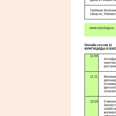
дыни в Узбекист
Грибные болезни
области, Узбекис
www.mycology.ru. 
Онлайн-сессия 11
ФУНГИЦИДЫ И БИ
11:00
Антифун
наночас
растени
11:11
Фунгици
депони
полимер
фитопа
сельско
10:25
О механ
биопест
subtilis
в
молеку