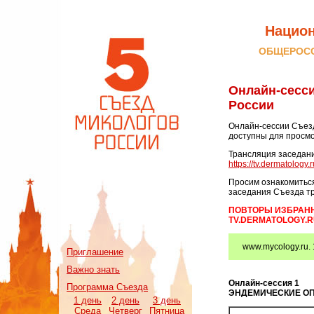
Национ
ОБЩЕРОСС
Онлайн-сесси
России
Онлайн-сессии Съез
доступны для просмо
Трансляция заседани
https://tv.dermatology.r
Просим ознакомиться
заседания Съезда тр
ПОВТОРЫ ИЗБРАН
TV.DERMATOLOGY.RU 
www.mycology.ru. 
Приглашение
Важно знать
Онлайн-сессия 1
Программа Съезда
ЭНДЕМИЧЕСКИЕ О
1 день
2 день
3 день
Среда
Четверг
Пятница