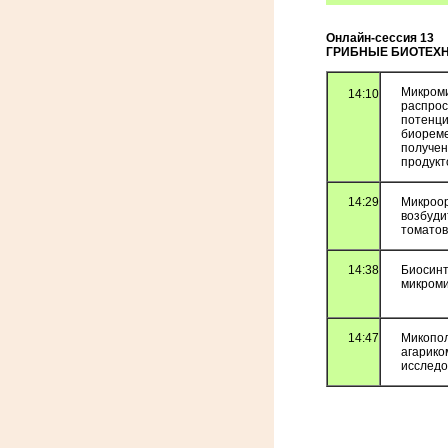
Онлайн-сессия 13
ГРИБНЫЕ БИОТЕХН
Микром
14:10
распрос
потенци
биореме
получен
продукт
14:29
Микроор
возбуди
томатов
14:38
Биосинт
микром
14:47
Микопо
агарико
исследо