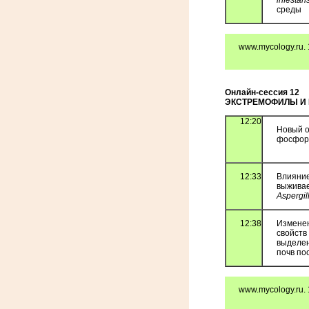
infestan
среды
www.mycology.ru. 
Онлайн-сессия 12
ЭКСТРЕМОФИЛЫ И 
12:20
Новый о
фосфор
12:33
Влияние
выживае
A
spergil
12:38
Изменен
свойст
выделен
почв по
www.mycology.ru. 