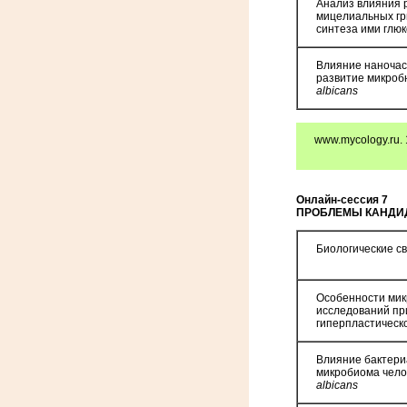
Анализ влияния 
мицелиальных гр
синтеза ими глю
Влияние наночас
развитие микроб
a
lbicans
www.mycology.ru. 
Онлайн-сессия 7
ПРОБЛЕМЫ КАНДИ
Биологические с
Особенности мик
исследований пр
гиперпластическ
Влияние бактер
микробиома чело
a
lbicans