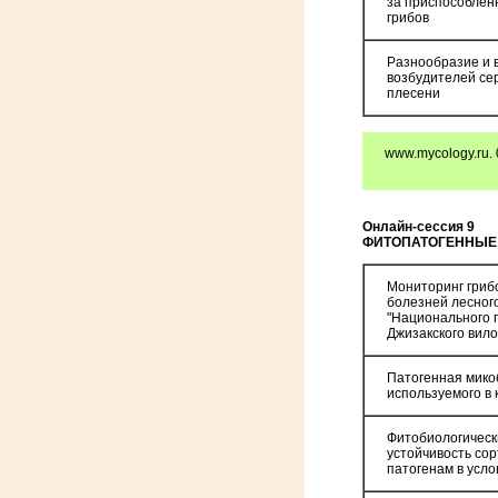
за приспособлен
грибов
Разнообразие и 
возбудителей се
плесени
www.mycology.ru. 
Онлайн-сессия
9
ФИТОПАТОГЕННЫЕ
Мониторинг грибо
болезней лесног
"Национального 
Джизакского вил
Патогенная мико
используемого в
Фитобиологическ
устойчивость сор
патогенам в усл