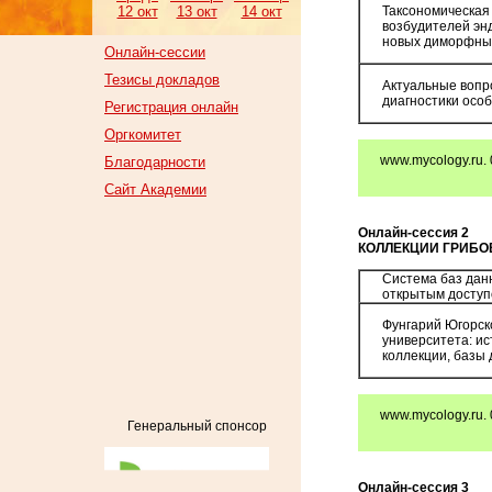
12 окт
13 окт
14 окт
Таксономическая
возбудителей эн
новых диморфны
Онлайн-сессии
Тезисы докладов
Актуальные вопр
диагностики осо
Регистрация онлайн
Оргкомитет
www.mycology.ru. 
Благодарности
Сайт Академии
Онлайн-сессия 2
КОЛЛЕКЦИИ ГРИБО
Система баз дан
открытым досту
Фунгарий Югорск
университета: ис
коллекции, базы
www.mycology.ru. 
Генеральный спонсор
Онлайн-сессия 3