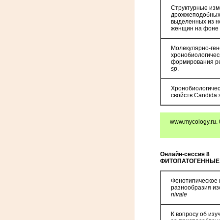
Структурные изм
дрожжеподобных
выделенных из н
женщин на фоне 
Молекулярно-ген
хронобиологичес
формирования р
sp
.
Хронобиологичес
свойств Сandida 
www.mycology.ru. 
Онлайн-сессия 8
ФИТОПАТОГЕННЫЕ
Фенотипическое 
разнообразия и
nivale
К вопросу об из