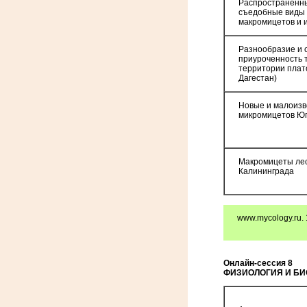
Распространенн
съедобные виды
макромицетов и 
Разнообразие и 
приуроченность 
территории плат
Дагестан)
Новые и малоизв
микромицетов Юг
Макромицеты лес
Калининграда
www.mycology.ru. 
Онлайн-сессия 8
ФИЗИОЛОГИЯ И БИ